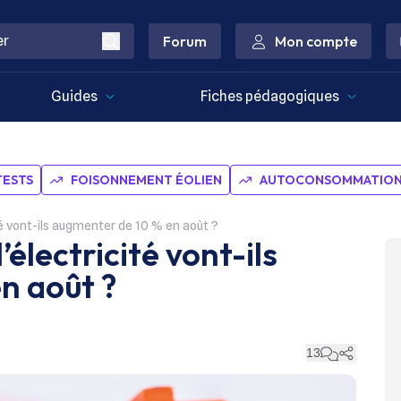
Forum
Mon compte
Guides
Fiches pédagogiques
TESTS
FOISONNEMENT ÉOLIEN
AUTOCONSOMMATION 
ité vont-ils augmenter de 10 % en août ?
’électricité vont-ils
n août ?
13