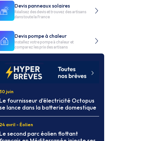
Devis panneaux solaires
Réalisez des devis et trouvez des artisans
dans toute la France
Devis pompe à chaleur
Installez votre pompe à chaleur et
comparez les prix des artisans
30 juin
Le fournisseur d'électricité Octopus
se lance dans la batterie domestique
24 avril - Éolien
Le second parc éolien flottant
français en Méditerranée injecte ses