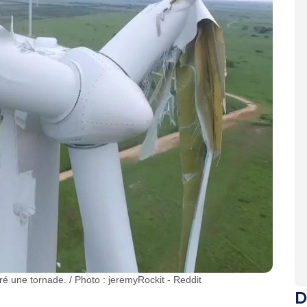
ré une tornade. / Photo : jeremyRockit - Reddit
D