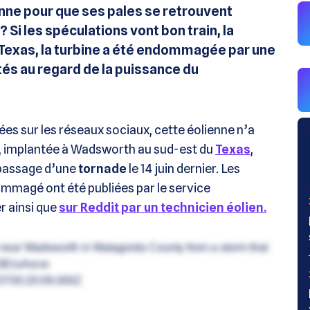
ienne pour que ses pales se retrouvent
 Si les spéculations vont bon train, la
 Texas, la turbine a été endommagée par une
tés au regard de la puissance du
es sur les réseaux sociaux, cette éolienne n’a
ne, implantée à Wadsworth au sud-est du
Texas
,
 passage d’une
tornade
le 14 juin dernier. Les
mmagé ont été publiées par le service
 ainsi que
sur Reddit par un technicien éolien.
 near Wadsworth in Matagorda County from a storm that
osGB1sAocw
5T00:20:09.000Z