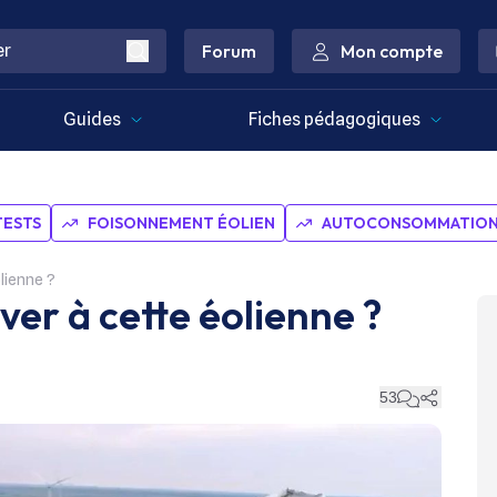
Forum
Mon compte
Guides
Fiches pédagogiques
TESTS
FOISONNEMENT ÉOLIEN
AUTOCONSOMMATION 
olienne ?
iver à cette éolienne ?
53