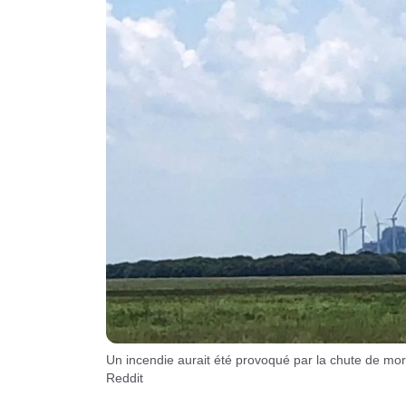
Un incendie aurait été provoqué par la chute de morceaux de pales sur un transformateur. / Photo : jeremyRockit –
Reddit