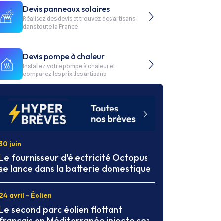
Devis panneaux solaires
Réalisez des devis et trouvez des artisans
dans toute la France
Devis pompe à chaleur
Installez votre pompe à chaleur et
comparez les prix des artisans
30 juin
Le fournisseur d'électricité Octopus
se lance dans la batterie domestique
24 avril - Éolien
Le second parc éolien flottant
français en Méditerranée injecte ses