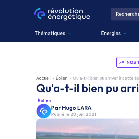
Thématiques
Énergies
NOS 
Accueil
Éolien
Qu'a-t-il bien pu arriver à cette é
Qu'a-t-il bien pu arr
Éolien
Par
Hugo LARA
Publié le
20 juin 2021