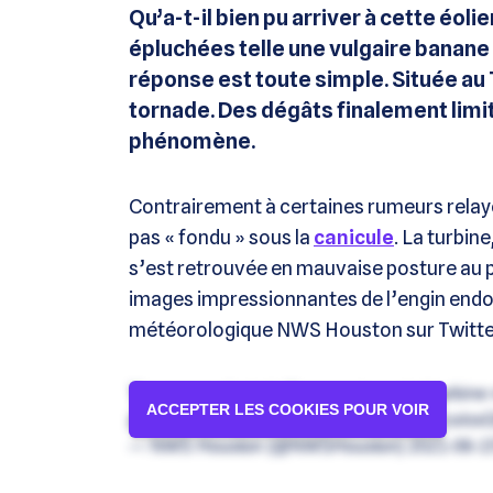
Qu’a-t-il bien pu arriver à cette éol
épluchées telle une vulgaire banane ?
réponse est toute simple. Située au
tornade. Des dégâts finalement limi
phénomène.
Contrairement à certaines rumeurs relayé
pas « fondu » sous la
canicule
. La turbi
s’est retrouvée en mauvaise posture au
images impressionnantes de l’engin endo
météorologique NWS Houston sur Twitter
The power of wind. (Damage to a wind turbine
ACCEPTER LES COOKIES POUR VOIR
passed through around 340pm). https://t.co/
—
NWS Houston
(@
NWSHouston
)
2021-06-1