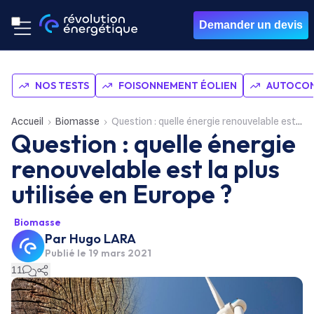
Demander un devis
NOS TESTS
FOISONNEMENT ÉOLIEN
AUTOCON
Accueil
Biomasse
Question : quelle énergie renouvelable est la plus utilisée en Europe ?
Question : quelle énergie
renouvelable est la plus
utilisée en Europe ?
Biomasse
Par
Hugo LARA
Publié le
19 mars 2021
11