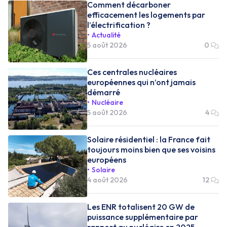
Comment décarboner
efficacement les logements par
l’électrification ?
Actualité
5 août 2026
0
Ces centrales nucléaires
européennes qui n’ont jamais
démarré
Nucléaire
5 août 2026
4
Solaire résidentiel : la France fait
toujours moins bien que ses voisins
européens
Solaire
4 août 2026
12
Les ENR totalisent 20 GW de
puissance supplémentaire par