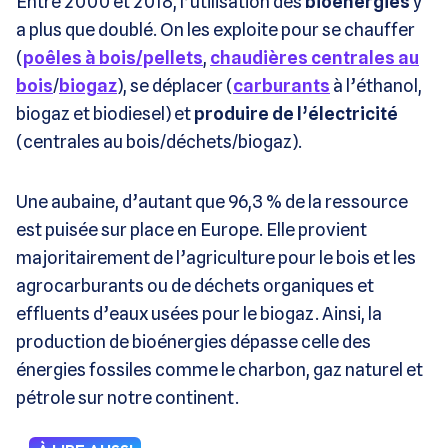
Entre 2000 et 2018, l’utilisation des
bioénergies
y
a plus que doublé. On les exploite pour se chauffer
(
poêles à bois/pellets
,
chaudières centrales au
bois
/
biogaz
), se déplacer (
carburants
à l’éthanol,
biogaz et biodiesel) et
produire de l’électricité
(centrales au bois/déchets/biogaz).
Une aubaine, d’autant que 96,3 % de la ressource
est puisée sur place en Europe. Elle provient
majoritairement de l’agriculture pour le bois et les
agrocarburants ou de déchets organiques et
effluents d’eaux usées pour le biogaz. Ainsi, la
production de bioénergies dépasse celle des
énergies fossiles comme le charbon, gaz naturel et
pétrole sur notre continent.