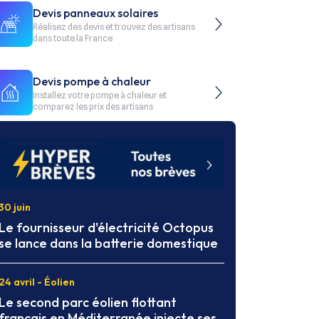
Devis panneaux solaires
Réalisez des devis et trouvez des artisans
dans toute la France
Devis pompe à chaleur
Installez votre pompe à chaleur et
comparez les prix des artisans
30 juin
Le fournisseur d'électricité Octopus
se lance dans la batterie domestique
24 avril - Éolien
Le second parc éolien flottant
français en Méditerranée injecte ses