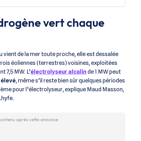
ydrogène vert chaque
u vient de la mer toute proche, elle est dessalée
 trois éoliennes (terrestres) voisines, exploitées
nt 7,5 MW. L’
électrolyseur alcalin
de 1 MW peut
 élevé
, même s’il reste bien sûr quelques périodes
blème pour l’électrolyseur, explique Maud Masson,
Lhyfe.
 contenu après cette annonce