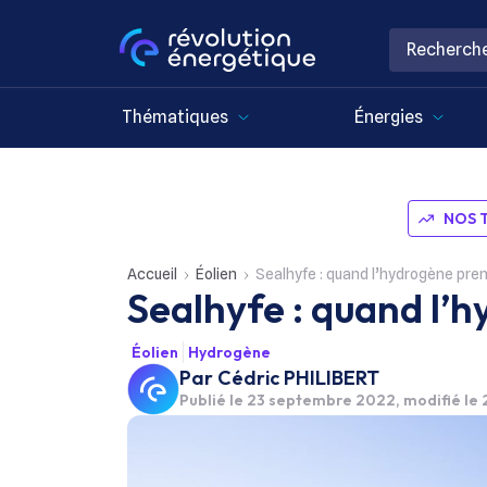
Thématiques
Énergies
NOS 
Accueil
Éolien
Sealhyfe : quand l’hydrogène pre
Sealhyfe : quand l’
Éolien
Hydrogène
Par
Cédric PHILIBERT
Publié le
23 septembre 2022
, modifié l