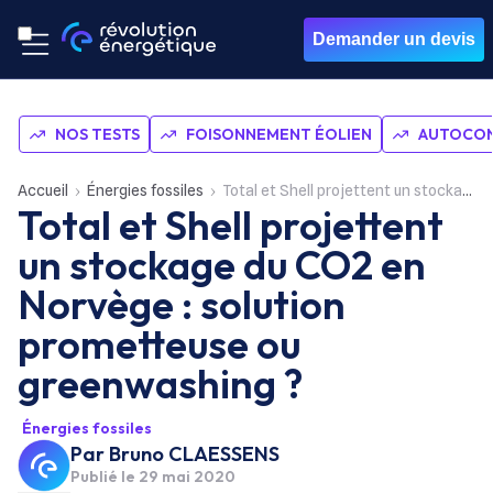
Demander un devis
NOS TESTS
FOISONNEMENT ÉOLIEN
AUTOCON
Accueil
Énergies fossiles
Total et Shell projettent un stockage du CO2 en Norvège : solution prometteuse ou greenwashing ?
Total et Shell projettent
un stockage du CO2 en
Norvège : solution
prometteuse ou
greenwashing ?
Énergies fossiles
Par
Bruno CLAESSENS
Publié le
29 mai 2020