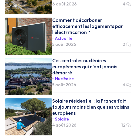
6 août 2026
4
Comment décarboner
efficacement les logements par
l’électrification ?
Actualité
5 août 2026
0
Ces centrales nucléaires
européennes qui n’ont jamais
démarré
Nucléaire
5 août 2026
4
Solaire résidentiel : la France fait
toujours moins bien que ses voisins
européens
Solaire
4 août 2026
12