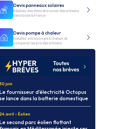
Devis panneaux solaires
Réalisez des devis et trouvez des artisans
dans toute la France
Devis pompe à chaleur
Installez votre pompe à chaleur et
comparez les prix des artisans
30 juin
Le fournisseur d'électricité Octopus
se lance dans la batterie domestique
24 avril - Éolien
Le second parc éolien flottant
français en Méditerranée injecte ses