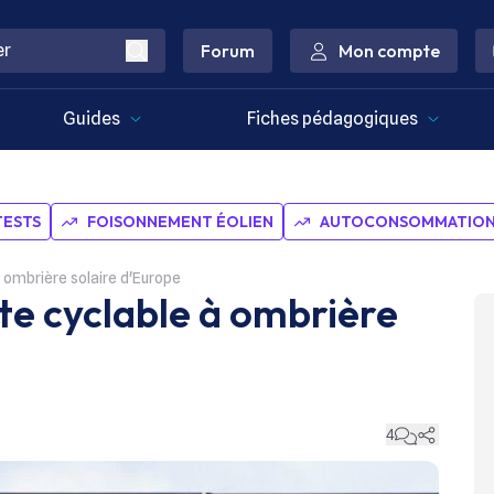
Forum
Mon compte
Guides
Fiches pédagogiques
TESTS
FOISONNEMENT ÉOLIEN
AUTOCONSOMMATION 
à ombrière solaire d'Europe
ste cyclable à ombrière
4