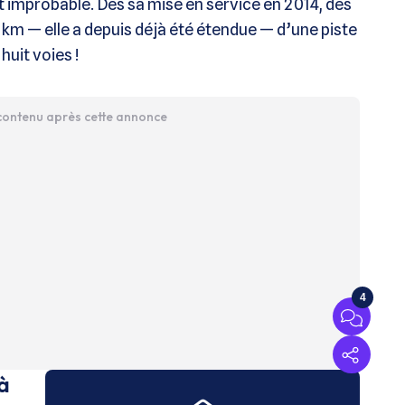
t improbable. Dès sa mise en service en 2014, des
km — elle a depuis déjà été étendue — d’une piste
 huit voies !
 contenu après cette annonce
4
à