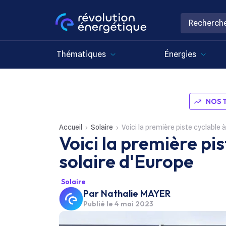
Thématiques
Énergies
NOS 
Accueil
Solaire
Voici la première piste cyclable 
Voici la première pi
solaire d'Europe
Solaire
Par
Nathalie MAYER
Publié le
4 mai 2023