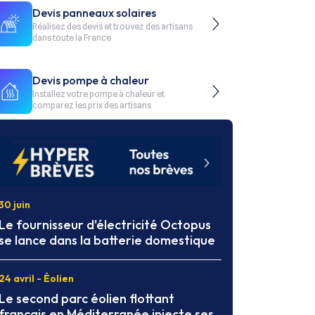
Devis panneaux solaires
Réalisez des devis et trouvez des artisans
dans toute la France
Devis pompe à chaleur
Installez votre pompe à chaleur et
comparez les prix des artisans
30 juin
Le fournisseur d'électricité Octopus
se lance dans la batterie domestique
24 avril - Éolien
Le second parc éolien flottant
français en Méditerranée injecte ses