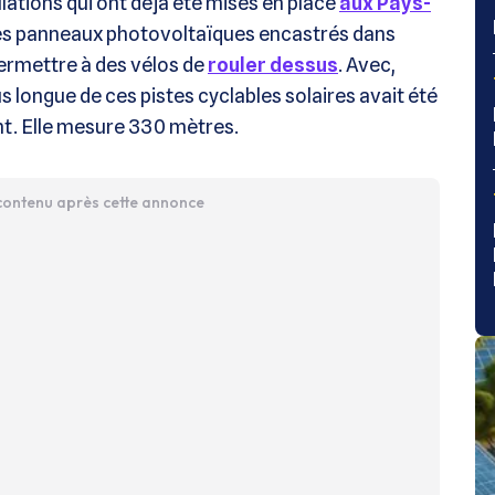
allations qui ont déjà été mises en place
aux Pays-
es panneaux photovoltaïques encastrés dans
ermettre à des vélos de
rouler dessus
. Avec,
us longue de ces pistes cyclables solaires avait été
cht. Elle mesure 330 mètres.
 contenu après cette annonce