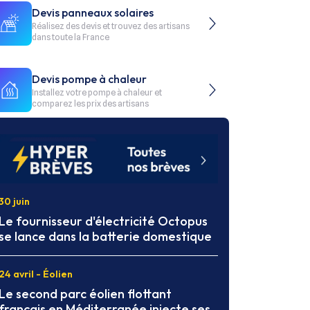
Devis panneaux solaires
Réalisez des devis et trouvez des artisans
dans toute la France
Devis pompe à chaleur
Installez votre pompe à chaleur et
comparez les prix des artisans
30 juin
Le fournisseur d'électricité Octopus
se lance dans la batterie domestique
24 avril - Éolien
Le second parc éolien flottant
français en Méditerranée injecte ses