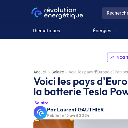
Thématiques
Énergies
NOS 
Accueil
Solaire
Voici les pays d'Europe où l'on p
Voici les pays d'Eur
la batterie Tesla Po
Solaire
Par
Laurent GAUTHIER
Publié le
15 avril 2024