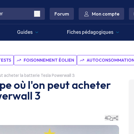
Forum
Mon compte
Guides
Fiches pédagogiques
TESTS
FOISONNEMENT ÉOLIEN
AUTOCONSOMMATION 
eut acheter la batterie Tesla Powerwall 3
ope où l'on peut acheter
werwall 3
4