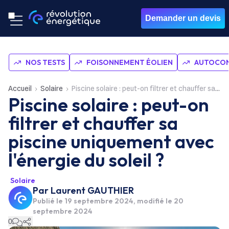
Demander un devis
NOS TESTS
FOISONNEMENT ÉOLIEN
AUTOCON
Accueil
Solaire
Piscine solaire : peut-on filtrer et chauffer sa piscine uniquement avec l'énergie du soleil ?
Piscine solaire : peut-on
filtrer et chauffer sa
piscine uniquement avec
l'énergie du soleil ?
Solaire
Par
Laurent GAUTHIER
Publié le
19 septembre 2024
, modifié le 20
septembre 2024
0