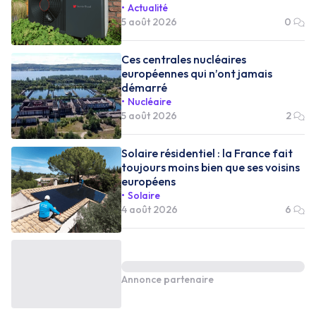
Actualité
5 août 2026
0
Ces centrales nucléaires
européennes qui n’ont jamais
démarré
Nucléaire
5 août 2026
2
Solaire résidentiel : la France fait
toujours moins bien que ses voisins
européens
Solaire
4 août 2026
6
Annonce partenaire