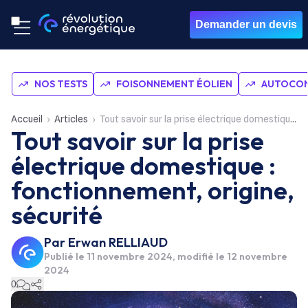
Demander un devis
NOS TESTS
FOISONNEMENT ÉOLIEN
AUTOCON
Accueil
Articles
Tout savoir sur la prise électrique domestique : fonctionnement, origine, sécurité
Tout savoir sur la prise
électrique domestique :
fonctionnement, origine,
sécurité
Par
Erwan RELLIAUD
Publié le
11 novembre 2024
, modifié le 12 novembre
2024
0