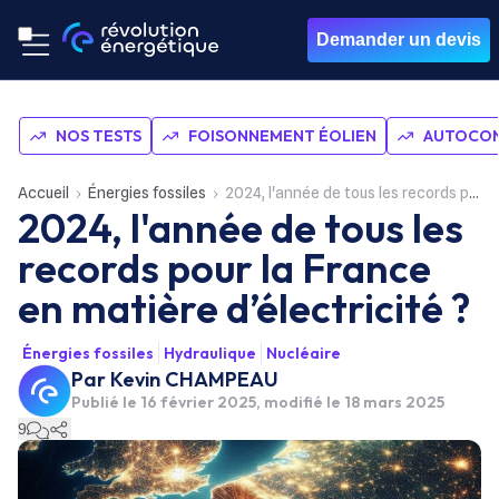
Demander un devis
NOS TESTS
FOISONNEMENT ÉOLIEN
AUTOCON
Accueil
Énergies fossiles
2024, l'année de tous les records pour la France en matière d’électricité ?
2024, l'année de tous les
records pour la France
en matière d’électricité ?
Énergies fossiles
Hydraulique
Nucléaire
Par
Kevin CHAMPEAU
Publié le
16 février 2025
, modifié le 18 mars 2025
9