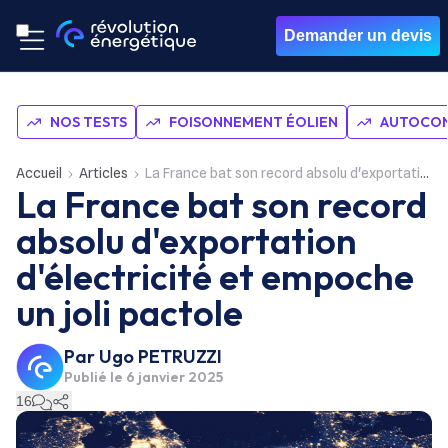
Demander un devis
NOS TESTS
FOISONNEMENT ÉOLIEN
AUTOCON
Accueil
Articles
La France bat son record absolu d'exportation d'électricité et empoche un joli pactole
La France bat son record
absolu d'exportation
d'électricité et empoche
un joli pactole
Par
Ugo PETRUZZI
Publié le
6 janvier 2025
16