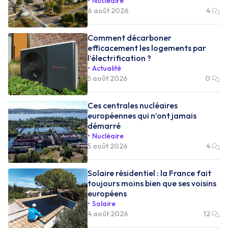
Nucléaire
6 août 2026
4
Comment décarboner
efficacement les logements par
l’électrification ?
Actualité
5 août 2026
0
Ces centrales nucléaires
européennes qui n’ont jamais
démarré
Nucléaire
5 août 2026
4
Solaire résidentiel : la France fait
toujours moins bien que ses voisins
européens
Solaire
4 août 2026
12