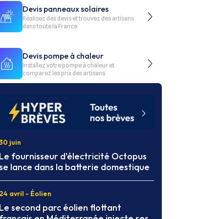
Devis panneaux solaires
Réalisez des devis et trouvez des artisans
dans toute la France
Devis pompe à chaleur
Installez votre pompe à chaleur et
comparez les prix des artisans
30 juin
Le fournisseur d'électricité Octopus
se lance dans la batterie domestique
24 avril - Éolien
Le second parc éolien flottant
français en Méditerranée injecte ses