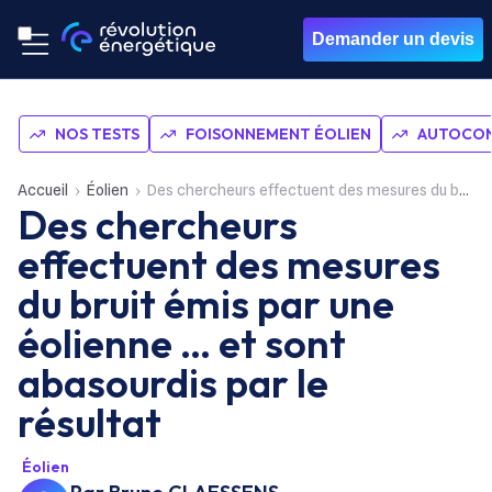
Demander un devis
NOS TESTS
FOISONNEMENT ÉOLIEN
AUTOCON
Accueil
Éolien
Des chercheurs effectuent des mesures du bruit émis par une éolienne … et sont abasourdis par le résultat
Des chercheurs
effectuent des mesures
du bruit émis par une
éolienne … et sont
abasourdis par le
résultat
Éolien