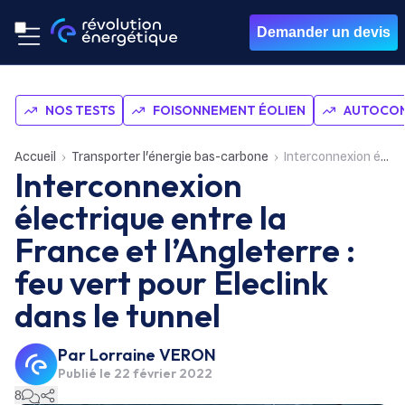
Demander un devis
NOS TESTS
FOISONNEMENT ÉOLIEN
AUTOCON
Accueil
Transporter l'énergie bas-carbone
Interconnexion électrique entre la France et l’Angleterre : feu vert pour Eleclink dans le tunnel
Interconnexion
électrique entre la
France et l’Angleterre :
feu vert pour Eleclink
dans le tunnel
Par
Lorraine VERON
Publié le
22 février 2022
8