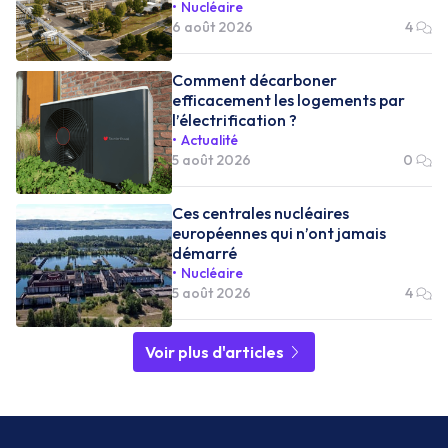
Nucléaire
6 août 2026
4
Comment décarboner
efficacement les logements par
l’électrification ?
Actualité
5 août 2026
0
Ces centrales nucléaires
européennes qui n’ont jamais
démarré
Nucléaire
5 août 2026
4
Voir plus d'articles