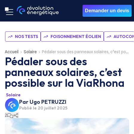
Demander un devis
NOS TESTS
FOISONNEMENT ÉOLIEN
AUTOCON
Accueil
Solaire
Pédaler sous des panneaux solaires, c’est possible sur la ViaRhona
Pédaler sous des
panneaux solaires, c’est
possible sur la ViaRhona
Solaire
Par
Ugo PETRUZZI
Publié le
20 juillet 2025
2