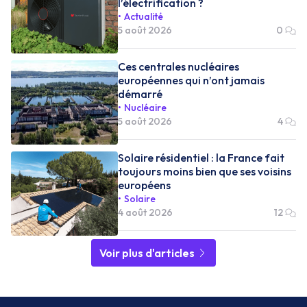
l’électrification ?
Actualité
5 août 2026
0
Ces centrales nucléaires
européennes qui n’ont jamais
démarré
Nucléaire
5 août 2026
4
Solaire résidentiel : la France fait
toujours moins bien que ses voisins
européens
Solaire
4 août 2026
12
Voir plus d'articles