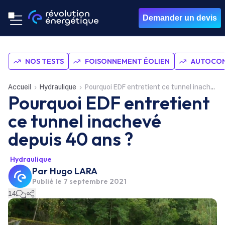
Demander un devis
NOS TESTS
FOISONNEMENT ÉOLIEN
AUTOCON
Accueil
Hydraulique
Pourquoi EDF entretient ce tunnel inachevé depuis 40 ans ?
Pourquoi EDF entretient
ce tunnel inachevé
depuis 40 ans ?
Hydraulique
Par
Hugo LARA
Publié le
7 septembre 2021
14