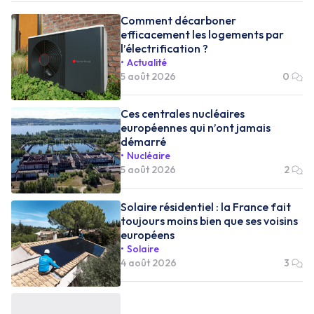
Comment décarboner
efficacement les logements par
l’électrification ?
Actualité
5 août 2026
0
Ces centrales nucléaires
européennes qui n’ont jamais
démarré
Nucléaire
5 août 2026
2
Solaire résidentiel : la France fait
toujours moins bien que ses voisins
européens
Solaire
4 août 2026
3