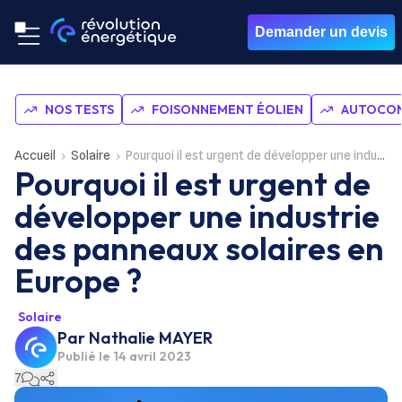
Demander un devis
NOS TESTS
FOISONNEMENT ÉOLIEN
AUTOCON
Accueil
Solaire
Pourquoi il est urgent de développer une industrie des panneaux solaires en Europe ?
Pourquoi il est urgent de
développer une industrie
des panneaux solaires en
Europe ?
Solaire
Par
Nathalie MAYER
Publié le
14 avril 2023
7