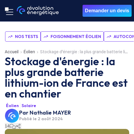
Demander un devis
NOS TESTS
FOISONNEMENT ÉOLIEN
AUTOCON
Accueil
Éolien
Stockage d'énergie : la plus grande batterie lithium-ion de France est en chantier
Stockage d'énergie : la
plus grande batterie
lithium-ion de France est
en chantier
Éolien
Solaire
Par
Nathalie MAYER
Publié le
2 août 2024
14