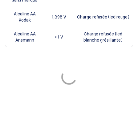
sans marque
Alcaline AA
1,398 V
Charge refusée (led rouge)
Kodak
Alcaline AA
Charge refusée (led
< 1 V
Ansmann
blanche grésillante)