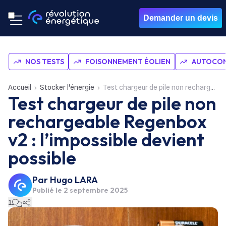
Demander un devis
NOS TESTS
FOISONNEMENT ÉOLIEN
AUTOCON
Accueil
Stocker l'énergie
Test chargeur de pile non rechargeable Regenbox v2 : l’impossible devient possible
Test chargeur de pile non
rechargeable Regenbox
v2 : l’impossible devient
possible
Par
Hugo LARA
Publié le
2 septembre 2025
1