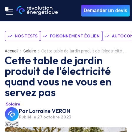
Demander un devis
NOS TESTS
FOISONNEMENT ÉOLIEN
AUTOCON
Accueil
Solaire
Cette table de jardin produit de l'électricité quand vous ne vous en servez pas
Cette table de jardin
produit de l'électricité
quand vous ne vous en
servez pas
Solaire
Par
Lorraine VERON
Publié le
27 octobre 2023
3