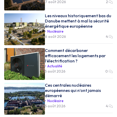
7 août 2026
2
Les niveaux historiquement bas du
Danube mettent à mal la sécurité
énergétique européenne
Nucléaire
6 août 2026
4
Comment décarboner
efficacement les logements par
l’électrification ?
Actualité
5 août 2026
0
Ces centrales nucléaires
européennes qui n’ont jamais
démarré
Nucléaire
5 août 2026
4