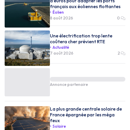
d’euros pour adapter les ports
français aux éoliennes flottantes
Éolien
8 août 2026
0
Une électrification trop lente
coûtera cher prévient RTE
Actualité
7 août 2026
2
Annonce partenaire
La plus grande centrale solaire de
France épargnée par les méga
feux
Solaire