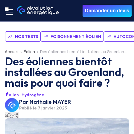
Demander un devis
NOS TESTS
FOISONNEMENT ÉOLIEN
AUTOCON
Accueil
Éolien
Des éoliennes bientôt installées au Groenland, mais pour quoi faire ?
Des éoliennes bientôt
installées au Groenland,
mais pour quoi faire ?
Éolien
Hydrogène
Par
Nathalie MAYER
Publié le
7 janvier 2023
5