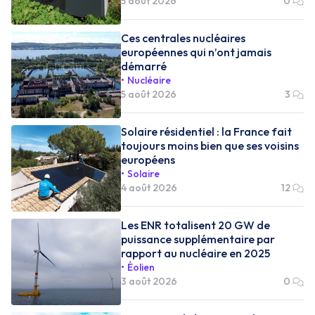
5 août 2026
0
Ces centrales nucléaires
européennes qui n’ont jamais
démarré
Nucléaire
5 août 2026
3
Solaire résidentiel : la France fait
toujours moins bien que ses voisins
européens
Solaire
4 août 2026
12
Les ENR totalisent 20 GW de
puissance supplémentaire par
rapport au nucléaire en 2025
Éolien
3 août 2026
0