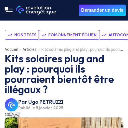
Demander un devis
NOS TESTS
FOISONNEMENT ÉOLIEN
AUTOCON
Accueil
Articles
Kits solaires plug and play : pourquoi ils pourraient bientôt être illégaux ?
Kits solaires plug and
play : pourquoi ils
pourraient bientôt être
illégaux ?
Par
Ugo PETRUZZI
Publié le
5 janvier 2025
13