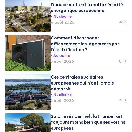
Danube mettent à mal la sécurité
énergétique européenne
Nucléaire
6 août 2026
4
Comment décarboner
efficacement les logements par
l’électrification ?
Actualité
5 août 2026
0
Ces centrales nucléaires
européennes qui n’ont jamais
démarré
Nucléaire
5 août 2026
4
Solaire résidentiel : la France fait
toujours moins bien que ses voisins
européens