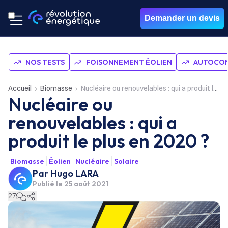
Demander un devis
NOS TESTS
FOISONNEMENT ÉOLIEN
AUTOCON
Accueil
Biomasse
Nucléaire ou renouvelables : qui a produit le plus en 2020 ?
Nucléaire ou
renouvelables : qui a
produit le plus en 2020 ?
Biomasse
Éolien
Nucléaire
Solaire
Par
Hugo LARA
Publié le
25 août 2021
27