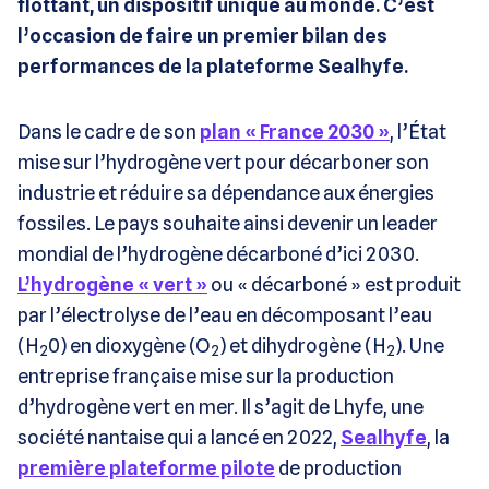
flottant, un dispositif unique au monde. C’est
l’occasion de faire un premier bilan des
performances de la plateforme Sealhyfe.
Dans le cadre de son
plan « France 2030 »
, l’État
mise sur l’hydrogène vert pour décarboner son
industrie et réduire sa dépendance aux énergies
fossiles. Le pays souhaite ainsi devenir un leader
mondial de l’hydrogène décarboné d’ici 2030.
L’hydrogène « vert »
ou « décarboné » est produit
par l’électrolyse de l’eau en décomposant l’eau
(H
0) en dioxygène (O
) et dihydrogène (H
). Une
2
2
2
entreprise française mise sur la production
d’hydrogène vert en mer. Il s’agit de Lhyfe, une
société nantaise qui a lancé en 2022,
Sealhyfe
, la
première plateforme pilote
de production