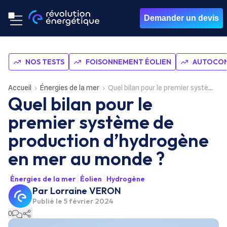
Demander un devis
NOS TESTS
FOISONNEMENT ÉOLIEN
AUTOCON
Accueil
Énergies de la mer
Quel bilan pour le premier système de production d’hydrogène en mer au monde ?
Quel bilan pour le
premier système de
production d’hydrogène
en mer au monde ?
Énergies de la mer
Éolien
Hydrogène
Par
Lorraine VERON
Publié le
5 février 2024
0